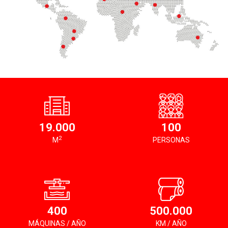
19.000
100
2
M
PERSONAS
400
500.000
MÁQUINAS / AÑO
KM / AÑO