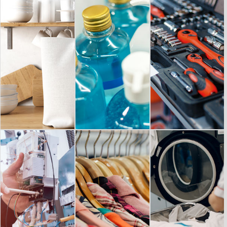
ARTES GRÁFICAS
OFICINA
JUGUETE
DROGUERÍA -
FERRETERÍA -
HOGAR - MENAJE
PERFUMERÍA
HERRAMIENTAS