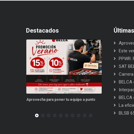
Destacados
Última
Aprovec
Este ve
PPWR: F
SAT BEL
Carrera
BELCA e
Interpa
BELCA e
uipo a punto
Este verano, tus repuestos tienen ventajas
PPWR: Futuro 
La efic
BLSB 6