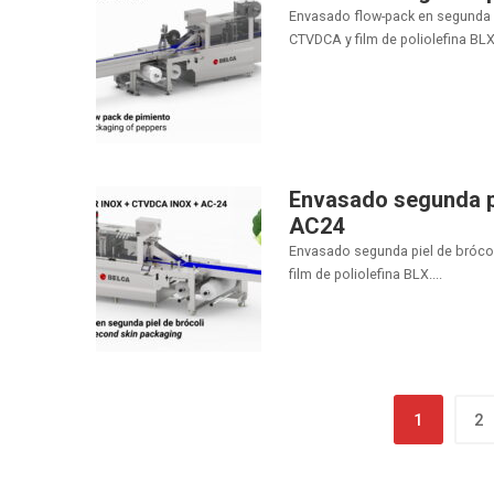
Envasado flow-pack en segunda p
CTVDCA y film de poliolefina BLX-
Envasado segunda p
AC24
Envasado segunda piel de bróco
film de poliolefina BLX....
1
2